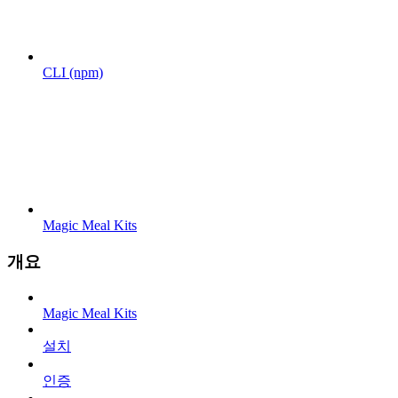
CLI (npm)
Magic Meal Kits
개요
Magic Meal Kits
설치
인증