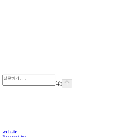
⌘
I
website