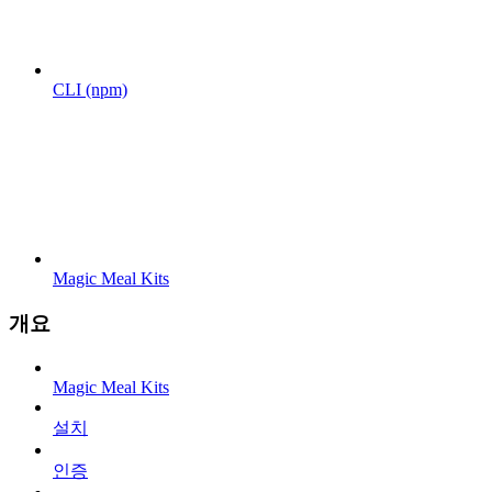
CLI (npm)
Magic Meal Kits
개요
Magic Meal Kits
설치
인증